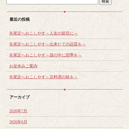
最近の投稿
矢尾定へおこしやす～人生の節目に～
矢尾定へおこしやす～出来たての品質を～
矢尾定へおこしやす～器の中に四季を～
お盆休みご案内
矢尾定へおこしやす～京料理の味を～
アーカイブ
2026年7月
2026年6月