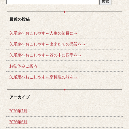
最近の投稿
矢尾定へおこしやす～人生の節目に～
矢尾定へおこしやす～出来たての品質を～
矢尾定へおこしやす～器の中に四季を～
お盆休みご案内
矢尾定へおこしやす～京料理の味を～
アーカイブ
2026年7月
2026年6月