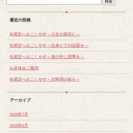
最近の投稿
矢尾定へおこしやす～人生の節目に～
矢尾定へおこしやす～出来たての品質を～
矢尾定へおこしやす～器の中に四季を～
お盆休みご案内
矢尾定へおこしやす～京料理の味を～
アーカイブ
2026年7月
2026年6月