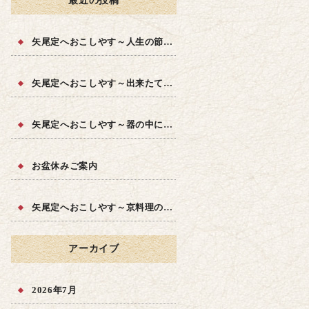
最近の投稿
矢尾定へおこしやす～人生の節目に～
矢尾定へおこしやす～出来たての品質を～
矢尾定へおこしやす～器の中に四季を～
お盆休みご案内
矢尾定へおこしやす～京料理の味を～
アーカイブ
2026年7月