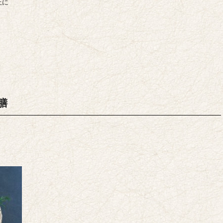
上に
。
膳