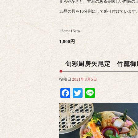
まろやかさと、甘みのある美味しい酢飯の
15品の具を16分割にして盛り付けています
15cm×15cm
1,800円
旬彩厨房矢尾定 竹籠御
投稿日
2021年3月5日
Facebook
Twitter
Line