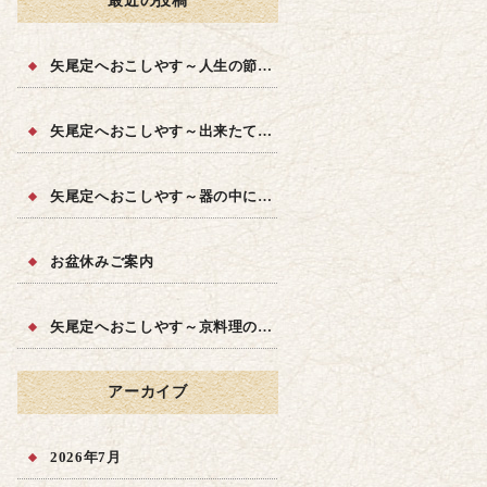
最近の投稿
矢尾定へおこしやす～人生の節目に～
矢尾定へおこしやす～出来たての品質を～
矢尾定へおこしやす～器の中に四季を～
お盆休みご案内
矢尾定へおこしやす～京料理の味を～
アーカイブ
2026年7月