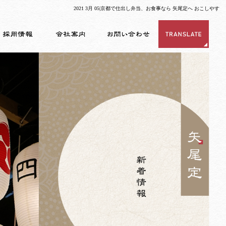
2021 3月 05|京都で仕出し弁当、お食事なら 矢尾定へ おこしやす