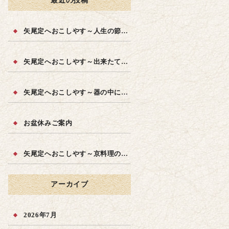
最近の投稿
矢尾定へおこしやす～人生の節目に～
矢尾定へおこしやす～出来たての品質を～
矢尾定へおこしやす～器の中に四季を～
お盆休みご案内
矢尾定へおこしやす～京料理の味を～
アーカイブ
2026年7月