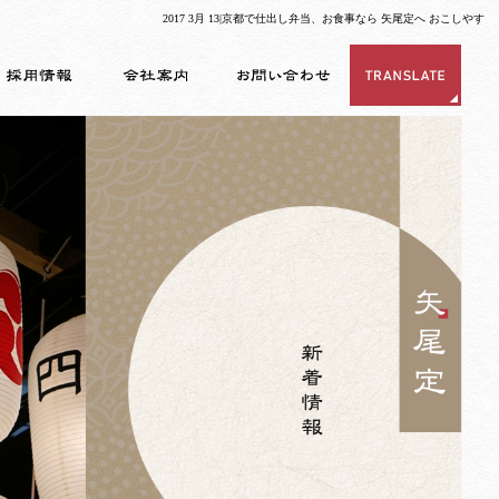
2017 3月 13|京都で仕出し弁当、お食事なら 矢尾定へ おこしやす