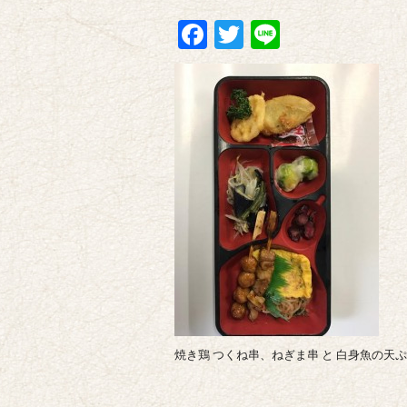
Facebook
Twitter
Line
焼き鶏 つくね串、ねぎま串 と 白身魚の天