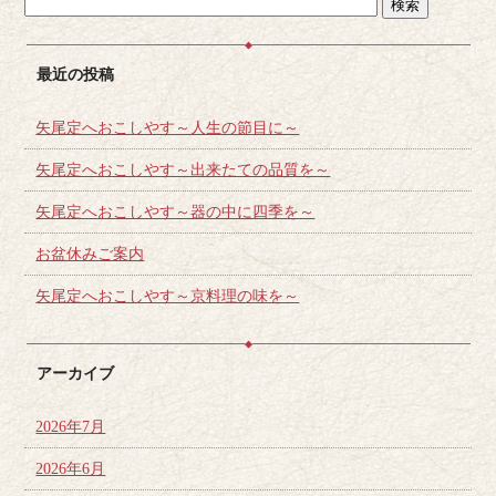
最近の投稿
矢尾定へおこしやす～人生の節目に～
矢尾定へおこしやす～出来たての品質を～
矢尾定へおこしやす～器の中に四季を～
お盆休みご案内
矢尾定へおこしやす～京料理の味を～
アーカイブ
2026年7月
2026年6月