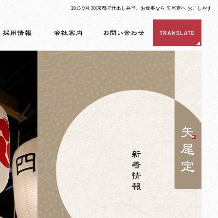
2015 9月 30|京都で仕出し弁当、お食事なら 矢尾定へ おこしやす