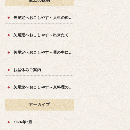
最近の投稿
矢尾定へおこしやす～人生の節目に～
矢尾定へおこしやす～出来たての品質を～
矢尾定へおこしやす～器の中に四季を～
お盆休みご案内
矢尾定へおこしやす～京料理の味を～
アーカイブ
2026年7月