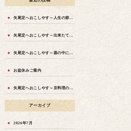
最近の投稿
矢尾定へおこしやす～人生の節目に～
矢尾定へおこしやす～出来たての品質を～
矢尾定へおこしやす～器の中に四季を～
お盆休みご案内
矢尾定へおこしやす～京料理の味を～
アーカイブ
2026年7月