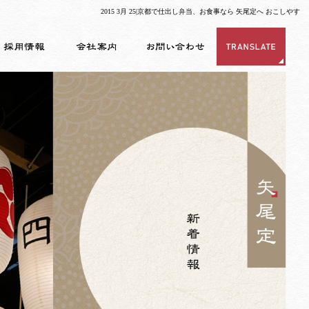
2015 3月 25|京都で仕出し弁当、お食事なら 矢尾定へ おこしやす