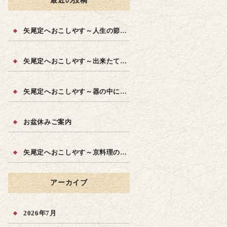
最近の投稿
矢尾定へおこしやす～人生の節目に～
矢尾定へおこしやす～出来たての品質を～
矢尾定へおこしやす～器の中に四季を～
お盆休みご案内
矢尾定へおこしやす～京料理の味を～
アーカイブ
2026年7月