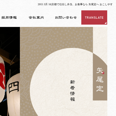
2015 3月 16|京都で仕出し弁当、お食事なら 矢尾定へ おこしやす