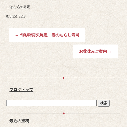
ごはん処矢尾定
075-351-3518
←
旬彩厨房矢尾定 春のちらし寿司
お盆休みご案内
→
ブログトップ
最近の投稿