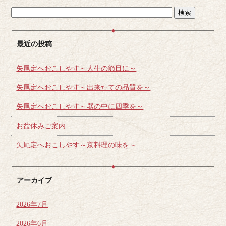
最近の投稿
矢尾定へおこしやす～人生の節目に～
矢尾定へおこしやす～出来たての品質を～
矢尾定へおこしやす～器の中に四季を～
お盆休みご案内
矢尾定へおこしやす～京料理の味を～
アーカイブ
2026年7月
2026年6月