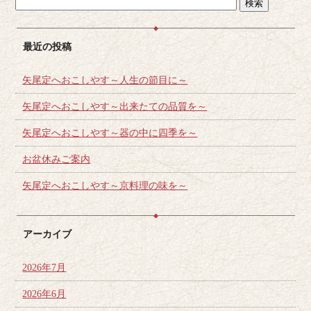
最近の投稿
矢尾定へおこしやす～人生の節目に～
矢尾定へおこしやす～出来たての品質を～
矢尾定へおこしやす～器の中に四季を～
お盆休みご案内
矢尾定へおこしやす～京料理の味を～
アーカイブ
2026年7月
2026年6月