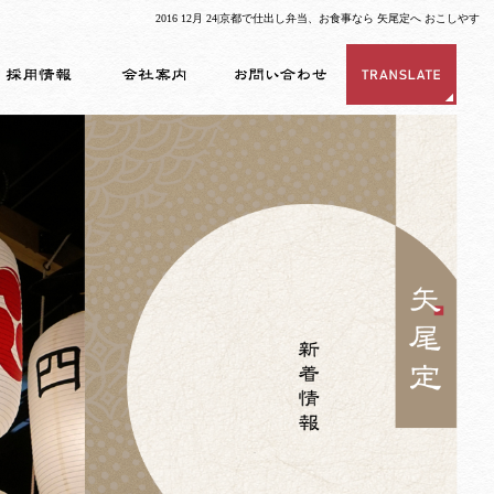
2016 12月 24|京都で仕出し弁当、お食事なら 矢尾定へ おこしやす