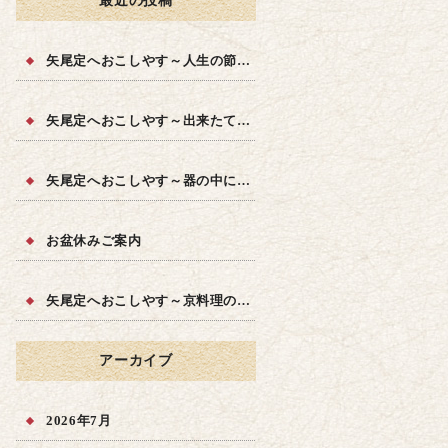
最近の投稿
矢尾定へおこしやす～人生の節目に～
矢尾定へおこしやす～出来たての品質を～
矢尾定へおこしやす～器の中に四季を～
お盆休みご案内
矢尾定へおこしやす～京料理の味を～
アーカイブ
2026年7月