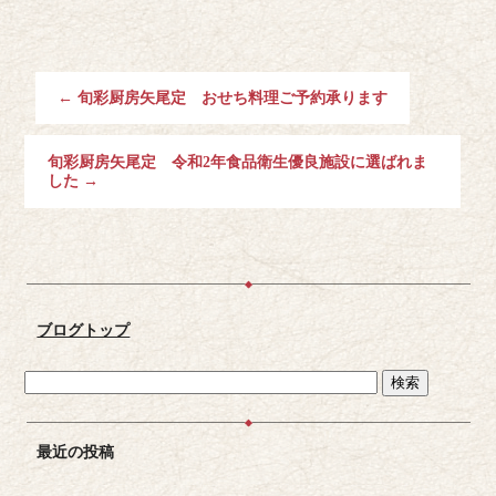
←
旬彩厨房矢尾定 おせち料理ご予約承ります
旬彩厨房矢尾定 令和2年食品衛生優良施設に選ばれま
した
→
ブログトップ
最近の投稿