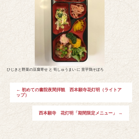
ひじきと野菜の豆腐寄せ と 筍しゅうまい に 里芋鶏そぼろ
←
初めての書院夜間拝観 西本願寺花灯明（ライトア
ップ）
西本願寺 花灯明「期間限定メニュー」
→