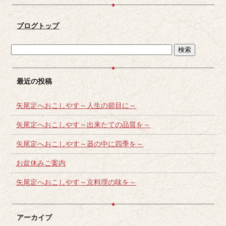
ブログトップ
最近の投稿
矢尾定へおこしやす～人生の節目に～
矢尾定へおこしやす～出来たての品質を～
矢尾定へおこしやす～器の中に四季を～
お盆休みご案内
矢尾定へおこしやす～京料理の味を～
アーカイブ