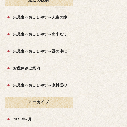
最近の投稿
矢尾定へおこしやす～人生の節目に～
矢尾定へおこしやす～出来たての品質を～
矢尾定へおこしやす～器の中に四季を～
お盆休みご案内
矢尾定へおこしやす～京料理の味を～
アーカイブ
2026年7月