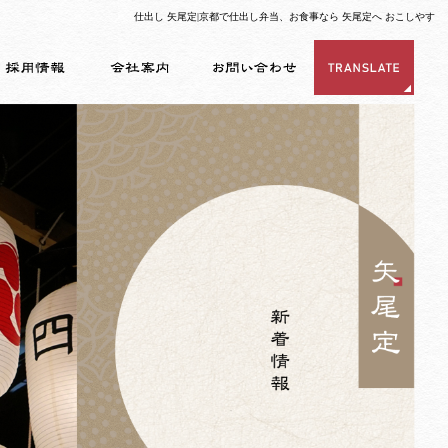
仕出し 矢尾定|京都で仕出し弁当、お食事なら 矢尾定へ おこしやす