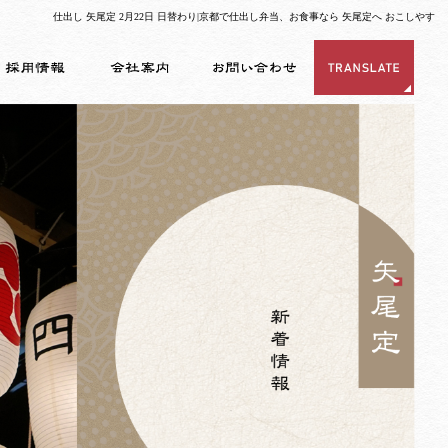
仕出し 矢尾定 2月22日 日替わり|京都で仕出し弁当、お食事なら 矢尾定へ おこしやす