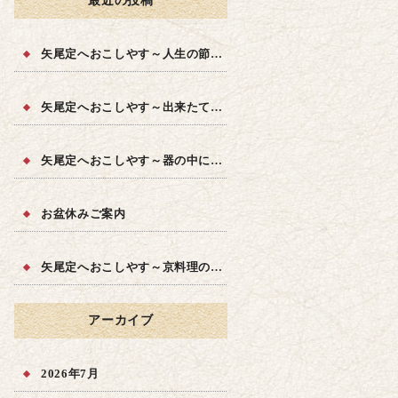
最近の投稿
矢尾定へおこしやす～人生の節目に～
矢尾定へおこしやす～出来たての品質を～
矢尾定へおこしやす～器の中に四季を～
お盆休みご案内
矢尾定へおこしやす～京料理の味を～
アーカイブ
2026年7月