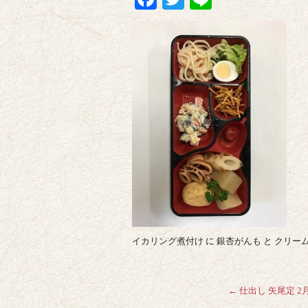
イカリング煮付け に 銀杏がんも と クリ
←
仕出し 矢尾定 2