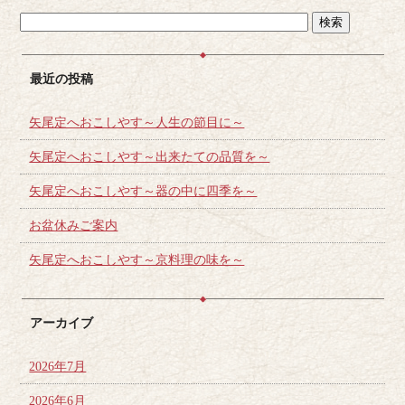
最近の投稿
矢尾定へおこしやす～人生の節目に～
矢尾定へおこしやす～出来たての品質を～
矢尾定へおこしやす～器の中に四季を～
お盆休みご案内
矢尾定へおこしやす～京料理の味を～
アーカイブ
2026年7月
2026年6月