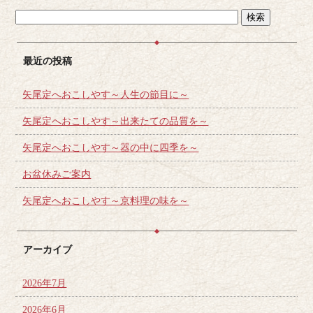
最近の投稿
矢尾定へおこしやす～人生の節目に～
矢尾定へおこしやす～出来たての品質を～
矢尾定へおこしやす～器の中に四季を～
お盆休みご案内
矢尾定へおこしやす～京料理の味を～
アーカイブ
2026年7月
2026年6月